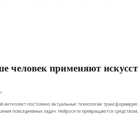
ше человек применяют искусс
t
ый интеллект постоянно Актуальные технологии трансформирую
шения повседневных задач. Нейросети превращаются средством