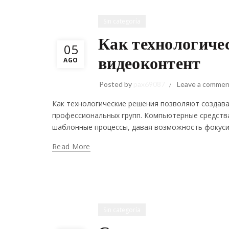
Sin categoría
Как технологиче
05
видеоконтент
AGO
Posted by
pax69087
Leave a commen
Как технологические решения позволяют создава
профессиональных групп. Компьютерные средств
шаблонные процессы, давая возможность фокусир
Read More
Sin categoría