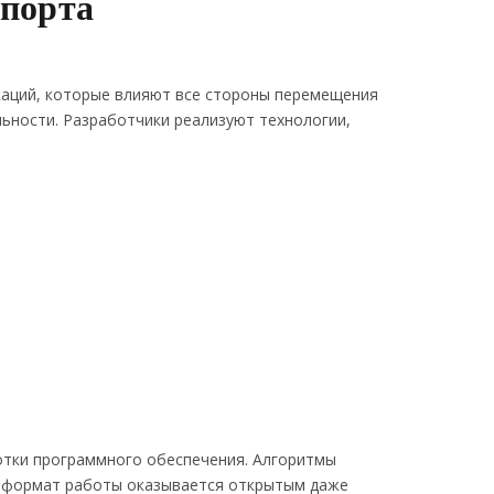
спорта
каций, которые влияют все стороны перемещения
ьности. Разработчики реализуют технологии,
отки программного обеспечения. Алгоритмы
й формат работы оказывается открытым даже