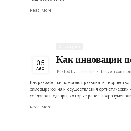
Read More
Sin categoría
Как инновации п
05
AGO
Posted by
pax69087
Leave a commen
Как разработки помогают развивать творчество
самовыражения и осуществления артистических к
создавая шедевры, которые ранее подразумевали
Read More