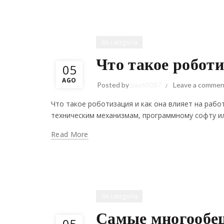
Sin categoría
Что такое роботи
05
AGO
Posted by
pax69087
Leave a commen
Что такое роботизация и как она влияет на рабо
техническим механизмам, программному софту ил
Read More
Sin categoría
Самые многообе
05