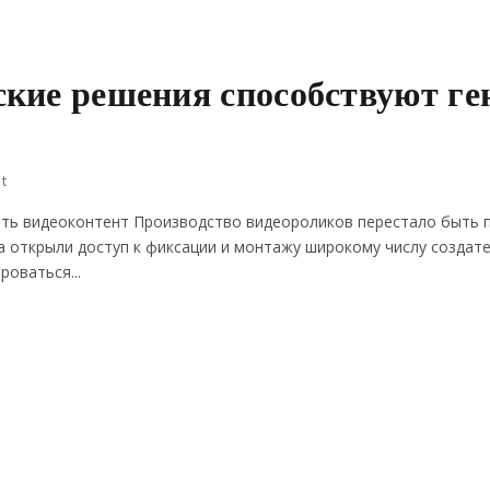
ские решения способствуют ге
t
ть видеоконтент Производство видеороликов перестало быть п
а открыли доступ к фиксации и монтажу широкому числу создат
оваться...