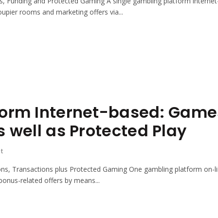
, Funding and Protected Gaming A single gambling platform internet-b
oupier rooms and marketing offers via...
orm Internet-based: Games
 well as Protected Play
t
s, Transactions plus Protected Gaming One gambling platform on-line i
bonus-related offers by means...