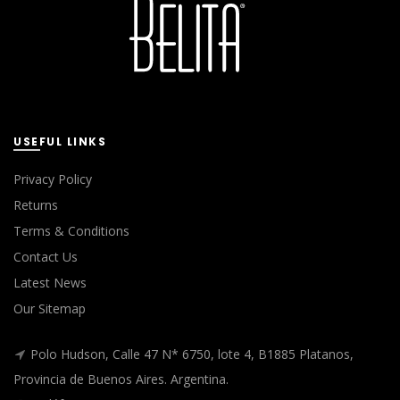
USEFUL LINKS
Privacy Policy
Returns
Terms & Conditions
Contact Us
Latest News
Our Sitemap
Polo Hudson, Calle 47 N* 6750, lote 4, B1885 Platanos,
Provincia de Buenos Aires. Argentina.