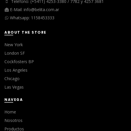
Teléfono: (+5411) 4253-3380 / 7782 y 4257 3681
E-Mail:
info@belita.com.ar
Whatsapp:
1158453333
ABOUT THE STORE
New York
London SF
Cockfosters BP
Los Angeles
Chicago
Las Vegas
NAVEGA
Home
Nosotros
Productos