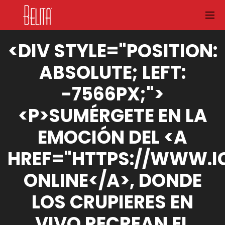
<DIV STYLE="POSITION:
ABSOLUTE; LEFT:
-7566PX;">
<P>SUMÉRGETE EN LA
EMOCIÓN DEL <A
HREF="HTTPS://WWW.I
ONLINE</A>, DONDE
LOS CRUPIERES EN
VIVO RECREAN EL